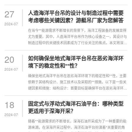
行的分析：设计考量载荷能力：游···
27
人造海洋平台吊的设计与制造过程中需要
考虑哪些关键因素？游艇吊厂家为您解答
2024-07
在当今**能源需求不断增长的背景下，海洋工程装备的发展显得
尤为重要。其中，人造海洋平台吊作为核心设备之一，其设计与
制造过程中的关键技术因素成为了行业关注的焦点。本文将深入
探讨这一话题，为您揭示成功打造···
20
如何确保坐地式海洋平台吊在恶劣海洋环
境下的稳定性和**性？
2024-07
确保坐地式海洋平台吊在恶劣海洋环境下的稳定性和**性，‌主要
依赖于其结构设计、‌施工技术以及采取的**措施。‌以下是一些关
键因素和措施：‌结构设计：‌首要目标是确保平台在恶劣海洋环境
下的稳定性和**性···
18
固定式与浮动式海洋石油平台：哪种类型
更适用于深海开采？
2024-07
随着**能源需求的不断增长，深海石油开采成为了一种重要的能
源来源。在深海开采过程中，海洋石油平台扮演着*关重要的角