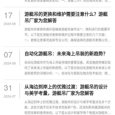
大家更好地掌握相关知识。一、准备工作1. 熟悉相关标准：在安
装克令吊之前，**要了解国家或···
17
游艇吊的更换和维护需要注意什么？游艇
吊厂家为您解答
2024-08
游艇吊的更换和维护是确保游艇吊装作业**、顺利进行的重要环
节。以下是在游艇吊更换和维护过程中需要注意的几个方面：
一、更换注意事项选择专业公司：确保选择的游艇吊更换公司具
备国家许可和相关资质，拥有专业的···
07
自动化游艇吊：未来海上吊装的新趋势？
自动化游艇吊作为海上吊装领域的重要设备，其发展趋势确实指
2024-08
向了未来海上吊装的新趋势。以下是对自动化游艇吊未来海上吊
装新趋势的详细分析：一、自动化与智能化融合技术驱动：随着
人工智能、物联网、大数据等技术的···
31
从海边到岸上的优雅过渡：游艇吊的设计
与美学考量，游艇吊厂家为您解答
2024-07
从海边到岸上的优雅过渡，游艇吊的设计与美学考量涉及多个方
面，这些方面不仅关乎技术性能和**性，还深刻影响着游艇吊的
视觉效果和使用体验。以下是从设计和美学两个角度对游艇吊进