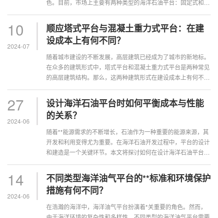
色。目前，市场上主要有两种类型的海洋石油平台：固定式和浮
动式。那么，究竟哪种类型更适用···
10
顺应塔式平台与混凝土重力式平台：在建
设成本上有何不同？
2024-07
随着城市建设的不断发展，高层建筑已经成为了城市的新地标。
在众多的建筑形式中，塔式平台和混凝土重力式平台是两种常见
的高层建筑结构。那么，这两种建筑形式在建设成本上有何不同
呢?本文将从以下几个方面进行分析。···
27
设计海洋石油平台时如何平衡成本与性能
的关系？
2024-06
随着**能源需求的不断增长，石油作为一种重要的能源来源，其
开发和利用变得尤为重要。在海洋石油开发过程中，平台的设计
和建造是一个关键环节。本文将探讨如何在设计海洋石油平台时
平衡成本与性能的关系。一、明确···
14
不同类型海洋油气平台的**标准和环境保护
措施有何不同？
2024-06
在浩瀚的海洋中，海洋油气平台扮演着*关重要的角色。然而，
由于海洋环境的复杂性和多样性，不同类型的海洋油气平台需要