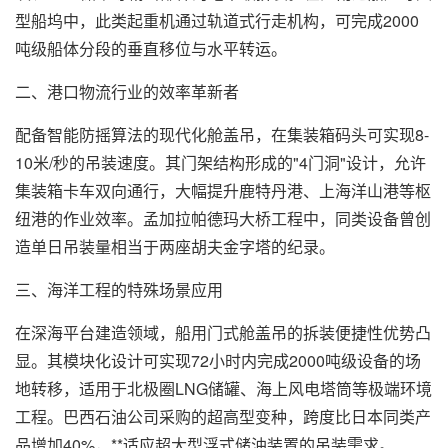
型船坞中，此类起重机通过轨道式行走机构，可完成2000
吨级船体分段的垂直移位与水平转运。
二、港口物流行业的效率革新者
配备智能防摇算法的现代化舱盖吊，在集装箱码头可实现8-
10米/秒的吊装速度。其门架结构形成的"4门洞"设计，允许
集装箱卡车双向通行，大幅提升鹿特丹港、上海洋山港等枢
纽港的作业效率。孟加拉帕德玛大桥工程中，同类设备曾创
造单日吊装量相当于两座胡夫金字塔的纪录。
三、海洋工程的特殊场景应用
在深海平台建造领域，船用门式舱盖吊的拆装便捷性优势凸
显。其模块化设计可实现72小时内完成2000吨级设备的场
地转移，适用于北极圈LNG储罐、海上风电塔筒等极端环境
工程。巴西石油公司采购的超高型变种，跨度比日本同类产
品增加40%，**适应超大型浮式储油装置的吊装需求。