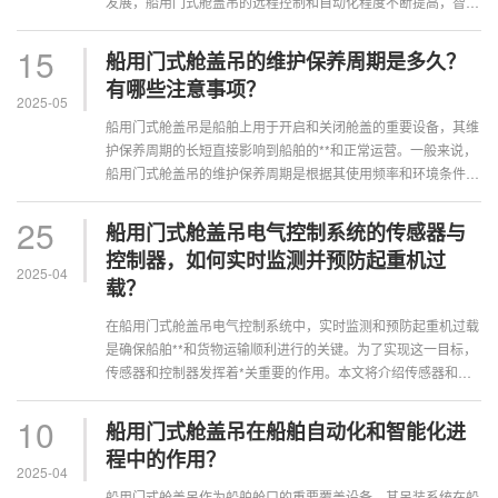
发展，船用门式舱盖吊的远程控制和自动化程度不断提高，智能
化特征也越来越明显。**，在远程···
15
船用门式舱盖吊的维护保养周期是多久？
有哪些注意事项？
2025-05
船用门式舱盖吊是船舶上用于开启和关闭舱盖的重要设备，其维
护保养周期的长短直接影响到船舶的**和正常运营。一般来说，
船用门式舱盖吊的维护保养周期是根据其使用频率和环境条件来
确定的，一般为一年一次。但在实···
25
船用门式舱盖吊电气控制系统的传感器与
控制器，如何实时监测并预防起重机过
2025-04
载？
在船用门式舱盖吊电气控制系统中，实时监测和预防起重机过载
是确保船舶**和货物运输顺利进行的关键。为了实现这一目标，
传感器和控制器发挥着*关重要的作用。本文将介绍传感器和控
制器在实时监测和预防起重机过载···
10
船用门式舱盖吊在船舶自动化和智能化进
程中的作用？
2025-04
船用门式舱盖吊作为船舶舱口的重要覆盖设备，其吊装系统在船