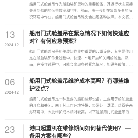
船用门式舱盖吊作为船舶装卸货物的重要设备，其运行状态直接
关系到船舶的运营效率和**性。然而，由于长期在复杂多变的海
况环境中作业，船用门式舱盖吊难免会出现各种故障。本文将探
讨船用门式舱盖吊故障排查的难度···
13
船用门式舱盖吊在紧急情况下如何快速应
对？有何应急预案？
2024-12
船用门式舱盖吊是船舶装卸作业中重要的起重设备，其主要作用
是在船舶装卸作业过程中，快速、**地开启和关闭船舱盖。然
而，在操作过程中，可能会出现各种紧急情况，如设备故障、操
作失误等，为了确保船舶装卸作业的···
06
船用门式舱盖吊维护成本高吗？有哪些维
护要点？
2024-12
船用门式舱盖吊是一种重要的船舶装卸设备，主要用于船舶舱盖
的开启和关闭。由于其工作环境特殊，经常处于潮湿、盐雾等恶
劣环境中，因此维护成本相对较高。以下是船用门式舱盖吊的维
护要点，帮助您降低维护成本，确保···
23
港口起重机在维修期间如何替代使用？ —
备用方案有哪些？