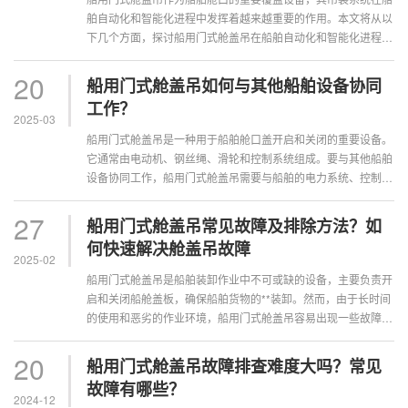
舶自动化和智能化进程中发挥着越来越重要的作用。本文将从以
下几个方面，探讨船用门式舱盖吊在船舶自动化和智能化进程中
的作用。一、提高装卸效率随着船舶···
20
船用门式舱盖吊如何与其他船舶设备协同
工作？
2025-03
船用门式舱盖吊是一种用于船舶舱口盖开启和关闭的重要设备。
它通常由电动机、钢丝绳、滑轮和控制系统组成。要与其他船舶
设备协同工作，船用门式舱盖吊需要与船舶的电力系统、控制系
统和**装置相互配合。船用门式舱···
27
船用门式舱盖吊常见故障及排除方法？如
何快速解决舱盖吊故障
2025-02
船用门式舱盖吊是船舶装卸作业中不可或缺的设备，主要负责开
启和关闭船舱盖板，确保船舶货物的**装卸。然而，由于长时间
的使用和恶劣的作业环境，船用门式舱盖吊容易出现一些故障，
影响正常使用。本文将介绍一些船···
20
船用门式舱盖吊故障排查难度大吗？常见
故障有哪些？
2024-12