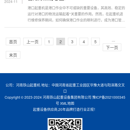
2024-11
港口起重机是港口作业中不可或缺的重要设备，其高效、稳定的
运行对港口的物流运输起着*关重要的作用。然而，在起重机进
行维修保养期间，如何确保港口作业的顺利进行，成为港口管理
方需要面临的问题。本文将介绍几种···
···
首页
上一页
1
2
3
4
5
下一页
末页
公司：河南铁山起重机 地址：中国河南省起重工业园区华豫大道与阳泽路交叉
口
Copyright © 2023-2024 河南铁山起重设备集团有限公司
豫ICP备2021000345
号
XML地图
起重设备供应商,20年品牌打造行业正规！