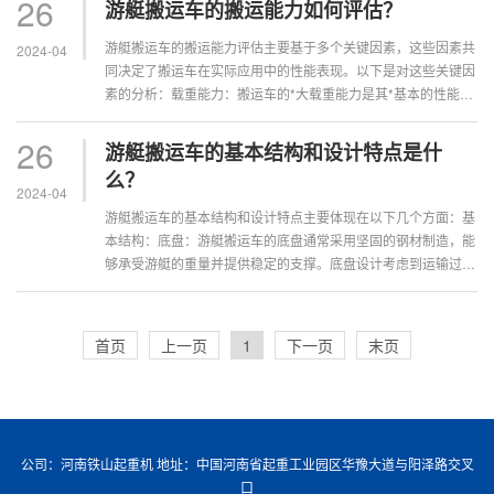
26
游艇搬运车的搬运能力如何评估？
游艇搬运车的搬运能力评估主要基于多个关键因素，这些因素共
2024-04
同决定了搬运车在实际应用中的性能表现。以下是对这些关键因
素的分析：载重能力：搬运车的*大载重能力是其*基本的性能参
数之一。这通常取决于其结构强度···
26
游艇搬运车的基本结构和设计特点是什
么？
2024-04
游艇搬运车的基本结构和设计特点主要体现在以下几个方面：基
本结构：底盘：游艇搬运车的底盘通常采用坚固的钢材制造，能
够承受游艇的重量并提供稳定的支撑。底盘设计考虑到运输过程
中的稳定性和**性，确保在不平坦···
首页
上一页
1
下一页
末页
公司：河南铁山起重机 地址：中国河南省起重工业园区华豫大道与阳泽路交叉
口