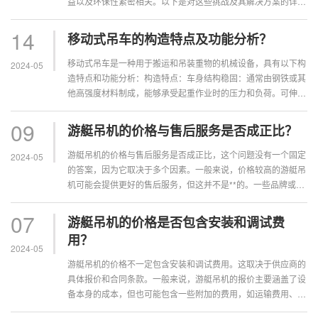
益以及环保性紧密相关。以下是对这些挑战及其解决方案的详细
探讨：一、挑战承载能力和稳定性···
14
移动式吊车的构造特点及功能分析？
移动式吊车是一种用于搬运和吊装重物的机械设备，具有以下构
2024-05
造特点和功能分析：构造特点：车身结构稳固：通常由钢铁或其
他高强度材料制成，能够承受起重作业时的压力和负荷。可伸缩
起重臂：起重臂通常采用可伸缩式设···
09
游艇吊机的价格与售后服务是否成正比？
游艇吊机的价格与售后服务是否成正比，这个问题没有一个固定
2024-05
的答案，因为它取决于多个因素。一般来说，价格较高的游艇吊
机可能会提供更好的售后服务，但这并不是**的。一些品牌或制
造商可能注重产品质量和售后服务···
07
游艇吊机的价格是否包含安装和调试费
用？
2024-05
游艇吊机的价格不一定包含安装和调试费用。这取决于供应商的
具体报价和合同条款。一般来说，游艇吊机的报价主要涵盖了设
备本身的成本，但也可能包含一些附加的费用，如运输费用、税
费等。然而，是否包含安装和调试费···