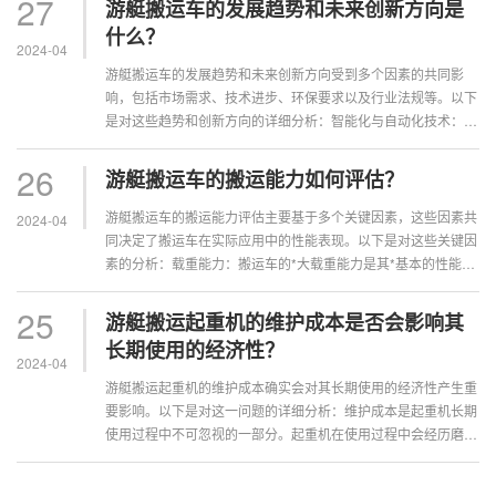
27
游艇搬运车的发展趋势和未来创新方向是
什么？
2024-04
游艇搬运车的发展趋势和未来创新方向受到多个因素的共同影
响，包括市场需求、技术进步、环保要求以及行业法规等。以下
是对这些趋势和创新方向的详细分析：智能化与自动化技术：随
着物联网、人工智能和自动化技术的快···
26
游艇搬运车的搬运能力如何评估？
游艇搬运车的搬运能力评估主要基于多个关键因素，这些因素共
2024-04
同决定了搬运车在实际应用中的性能表现。以下是对这些关键因
素的分析：载重能力：搬运车的*大载重能力是其*基本的性能参
数之一。这通常取决于其结构强度···
25
游艇搬运起重机的维护成本是否会影响其
长期使用的经济性？
2024-04
游艇搬运起重机的维护成本确实会对其长期使用的经济性产生重
要影响。以下是对这一问题的详细分析：维护成本是起重机长期
使用过程中不可忽视的一部分。起重机在使用过程中会经历磨
损、老化以及可能的故障，这些都需要···